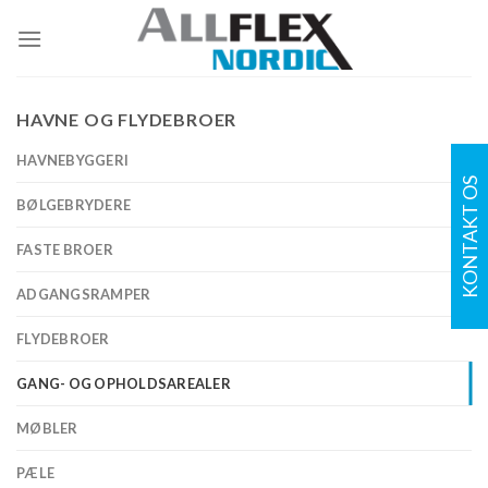
Skip
to
content
HAVNE OG FLYDEBROER
HAVNEBYGGERI
KONTAKT OS
BØLGEBRYDERE
FASTE BROER
ADGANGSRAMPER
FLYDEBROER
GANG- OG OPHOLDSAREALER
MØBLER
PÆLE