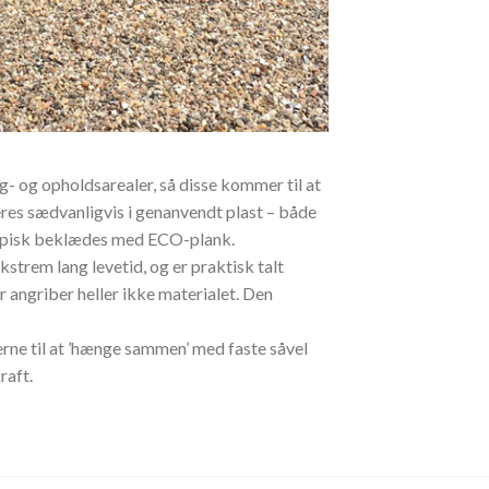
g- og opholdsarealer, så disse kommer til at
es sædvanligvis i genanvendt plast – både
typisk beklædes med ECO-plank.
strem lang levetid, og er praktisk talt
 angriber heller ikke materialet. Den
rne til at ’hænge sammen’ med faste såvel
raft.