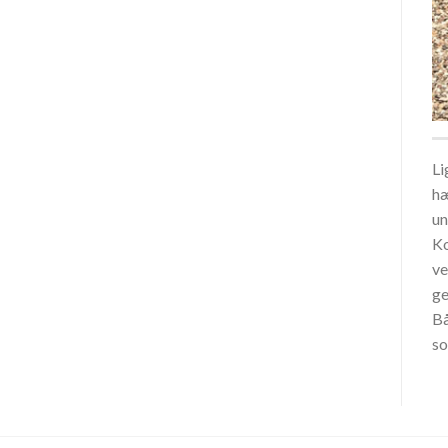
Li
hæ
un
Ko
ve
ge
Bå
so