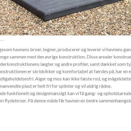
gesom havnens broer, tegner, producerer og leverer vi havnens gan
nge sammen med den øvrige konstruktion. Disse arealer konstruer
derkonstruktionens lægter og andre profiler, samt dækket som 
nstruktionen er skridsikker og komfortabel at færdes på, har en ek
dligeholdelsesfri. Alger og mos kan ikke fæste rod, og mågeklatter
nanvendte plast er helt fri for splinter og vil aldrig rådne.
de funktionelt og designmæssigt kan vi få gang- og opholdsareale
m flydebroer. På denne måde får havnen en bedre sammenhængsk