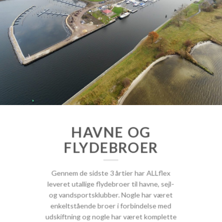
HAVNE OG
FLYDEBROER
Gennem de sidste 3 årtier har ALLflex
leveret utallige flydebroer til havne, sejl-
og vandsportsklubber. Nogle har været
enkeltstående broer i forbindelse med
udskiftning og nogle har været komplette