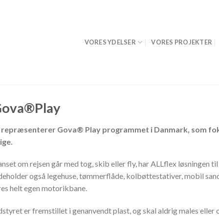
VORES YDELSER
VORES PROJEKTER
ova®️Play
 repræsenterer Gova®️ Play programmet i Danmark, som foku
ige.
nset om rejsen går med tog, skib eller fly, har ALLflex løsningen 
deholder også legehuse, tømmerflåde, kolbøttestativer, mobil sa
res helt egen motorikbane.
styret er fremstillet i genanvendt plast, og skal aldrig males eller 