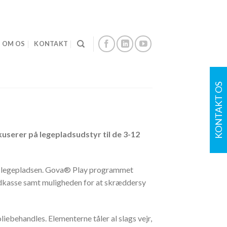
OM OS
KONTAKT
KONTAKT OS
serer på legepladsudstyr til de 3-12
til legepladsen. Gova®️ Play programmet
ndkasse samt muligheden for at skræddersy
oliebehandles. Elementerne tåler al slags vejr,