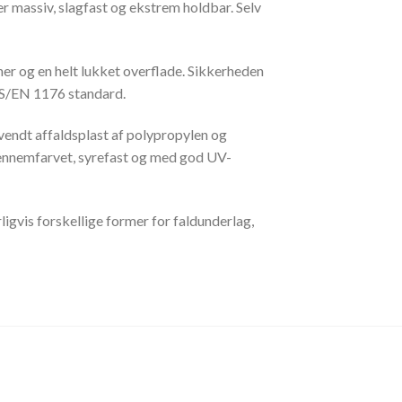
r massiv, slagfast og ekstrem holdbar. Selv
ner og en helt lukket overflade. Sikkerheden
DS/EN 1176 standard.
vendt affaldsplast af polypropylen og
 gennemfarvet, syrefast og med god UV-
ligvis forskellige former for faldunderlag,