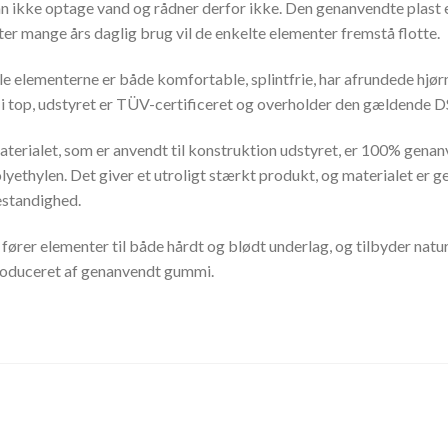
n ikke optage vand og rådner derfor ikke. Den genanvendte plast e
ter mange års daglig brug vil de enkelte elementer fremstå flotte.
le elementerne er både komfortable, splintfrie, har afrundede hjør
 i top, udstyret er TÜV-certificeret og overholder den gældende 
terialet, som er anvendt til konstruktion udstyret, er 100% genan
lyethylen. Det giver et utroligt stærkt produkt, og materialet er
standighed.
 fører elementer til både hårdt og blødt underlag, og tilbyder natur
oduceret af genanvendt gummi.