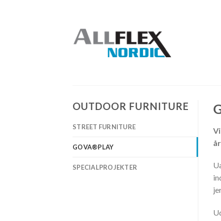
Skip
to
content
OUTDOOR FURNITURE
G
STREET FURNITURE
Vi
år
GOVA®️PLAY
Ua
SPECIALPROJEKTER
in
je
Ud