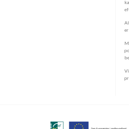
ka
ef
Al
er
Ma
po
be
Vi
pr