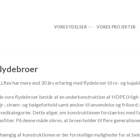
VORES YDELSER
VORES PROJEKTER
lydebroer
Lflex har mere end 30 års erfaring med flydebroer til ro- og kaja
le vore flydebroer består af en underkonstruktion af HDPE (High 
jr-, strøm- og bølgeforhold samt ønsker til anvendelse og fribord,
vedkategorier. Dette afgør, om konstruktionen forstærkes med f.
asfiber. På denne måde sikres, at broen holder til flere generation
hængig af konstruktionen er der forskellige muligheder for at bek