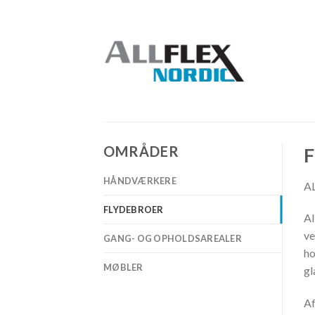
Skip
to
content
OMRÅDER
F
HÅNDVÆRKERE
AL
FLYDEBROER
Al
ve
GANG- OG OPHOLDSAREALER
ho
MØBLER
gl
Af