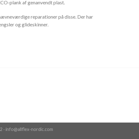
 ECO-plank af genanvendt plast.
t nævneværdige reparationer på disse. Der har
ngsler og glideskinner.
42 · info@allflex-nordic.com