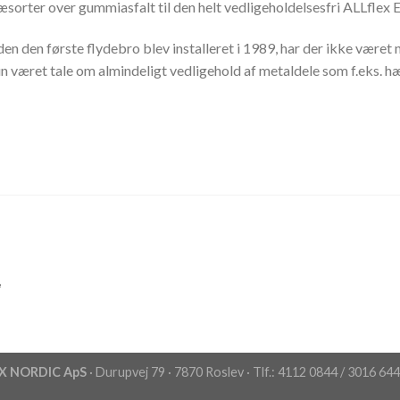
æsorter over gummiasfalt til den helt vedligeholdelsesfri ALLflex
den den første flydebro blev installeret i 1989, har der ikke være
n været tale om almindeligt vedligehold af metaldele som f.eks. hæ
X NORDIC ApS
· Durupvej 79 · 7870 Roslev · Tlf.: 4112 0844 / 3016 64