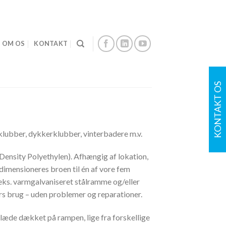
OM OS
KONTAKT
KONTAKT OS
kklubber, dykkerklubber, vinterbadere m.v.
Density Polyethylen). Afhængig af lokation,
 dimensioneres broen til én af vore fem
eks. varmgalvaniseret stålramme og/eller
ers brug – uden problemer og reparationer.
læde dækket på rampen, lige fra forskellige